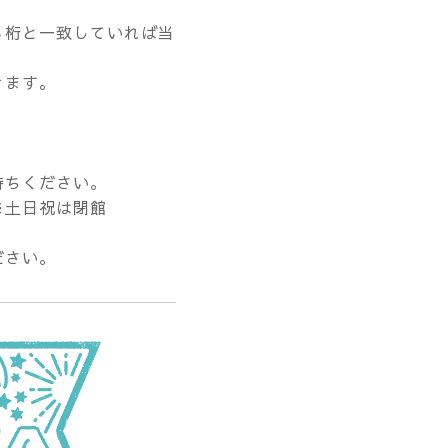
４桁と一致していれば当
きます。
持ちください。
※土日祝は閉館
ださい。