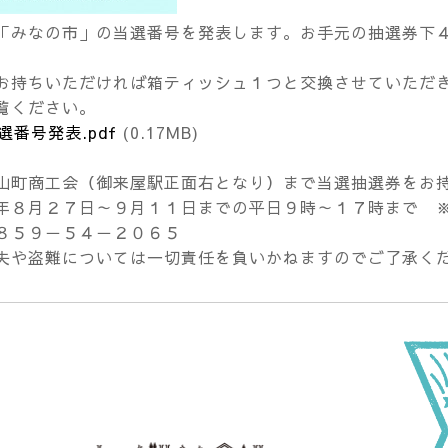
「みなの市」の当選番号を発表します。お手元の抽選券下
お持ちいただければ箱ティッシュ１つと交換させていただ
覧ください。
選番号発表.pdf
(0.17MB)
山町商工会（御来屋駅正面右となり）まで当選抽選券をお
年８月２７日～９月１１日までの平日９時～１７時まで 
８５９－５４－２０６５
失や盗難については一切責任を負いかねますのでご了承く