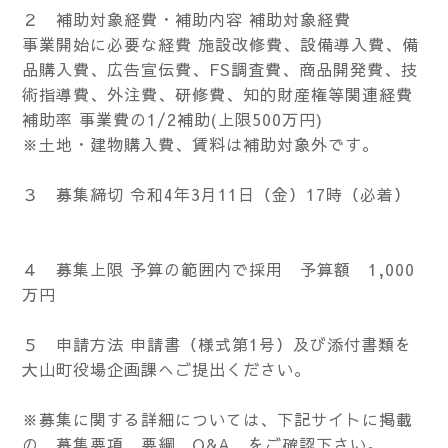
２ 補助対象経費・補助内容 補助対象経費
事業開始に必要な経費 施設改修費、設備導入費、備
品購入費、広告宣伝費、FS調査費、商品開発費、技
術指導費、外注費、研修費、知的財産権等関連経費
補助率 事業費の1/2補助(上限500万円)
※土地・建物購入費、賃料は補助対象外です。
３ 募集締切 令和4年3月11日（金）17時（必着）
４ 募集上限 予算の範囲内で採用 予算額 1,000
万円
５ 申請方法 申請書（様式第1号）及び添付書類を
大山町役場企画課へご提出ください。
※募集に関する詳細については、下記サイトに掲載
の 募集要項、要綱、Q&A をご確認下さい。