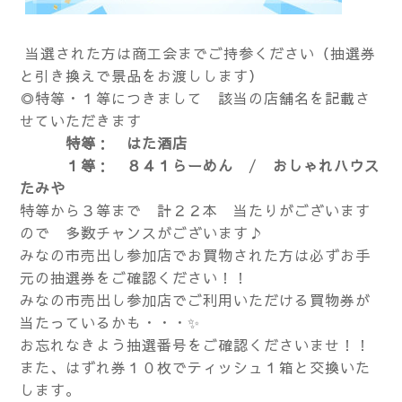
当選された方は商工会までご持参ください（抽選券
と引き換えで景品をお渡しします）
◎特等・１等につきまして 該当の店舗名を記載さ
せていただきます
特等
：
はた酒店
１等
：
８４１らーめん
/
おしゃれハウス
たみや
特等から３等まで 計２２本 当たりがございます
ので 多数チャンスがございます♪
みなの市売出し参加店でお買物された方は必ずお手
元の抽選券をご確認ください！！
みなの市売出し参加店でご利用いただける買物券が
当たっているかも・・・✨
お忘れなきよう抽選番号をご確認くださいませ！！
また、はずれ券１０枚でティッシュ１箱と交換いた
します。