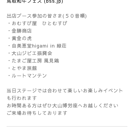
鳥取和牛フェス (bss.jp)
出店ブース参加の皆さま(５０音順)
・おむすび屋 ひとむすび
・金勝商店
・黄金の虎
・自美恵堂higami in 緑荘
・大山ジビエ振興会
・たまご屋工房 風見鶏
・とやま旅館
・ルートマンテン
当日ステージでは合わせて楽しいお楽しみイベント
も行われます
お時間ある方はぜひ大山博労座へお越しください
ご来場お待ちしております