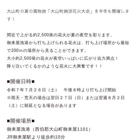
大山町の夏の風物詩「大山町納涼花火大会」を今年も開催しま
す！
間近で上がる約2,500発の花火が夏の夜空を彩ります。
御来屋漁港から打ち上げられる花火は、打ち上げ場所から
最短
で200ｍの場所から見ることができます。
大小約2,500発の花火が夜空いっぱいに広がり迫力満点！
降り注いでくるかのような花火に大興奮です！！
■開催日時■
令和７年７月２６日（土） 午後８時より打ち上げ開始
※雨天・荒天の場合は翌日２７日（日）
または翌週８月２日
（土）に順延となる場合があります
■開催場所■
御来屋漁港（西伯郡大山町御来屋1101）
JR御来屋駅より徒歩約10分